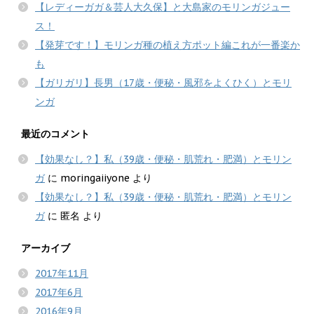
【レディーガガ＆芸人大久保】と大島家のモリンガジュー
ス！
【発芽です！】モリンガ種の植え方ポット編これが一番楽か
も
【ガリガリ】長男（17歳・便秘・風邪をよくひく）とモリ
ンガ
最近のコメント
【効果なし？】私（39歳・便秘・肌荒れ・肥満）とモリン
ガ
に
moringaiiyone
より
【効果なし？】私（39歳・便秘・肌荒れ・肥満）とモリン
ガ
に
匿名
より
アーカイブ
2017年11月
2017年6月
2016年9月