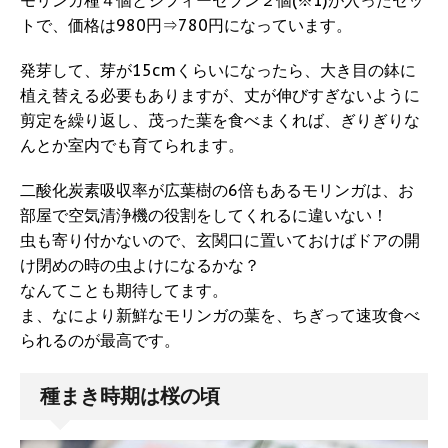
モリンガ種４個とジフィーセブン２個(※1)が入ったセッ
トで、価格は980円⇒780円になっています。
発芽して、芽が15cmくらいになったら、大き目の鉢に
植え替える必要もありますが、丈が伸びすぎないように
剪定を繰り返し、茂った葉を食べまくれば、ぎりぎりな
んとか室内でも育てられます。
二酸化炭素吸収率が広葉樹の6倍もあるモリンガは、お
部屋で空気清浄機の役割をしてくれるに違いない！
虫も寄り付かないので、玄関口に置いておけばドアの開
け閉めの時の虫よけになるかな？
なんてことも期待してます。
ま、なにより新鮮なモリンガの葉を、ちぎって速攻食べ
られるのが最高です。
種まき時期は桜の頃