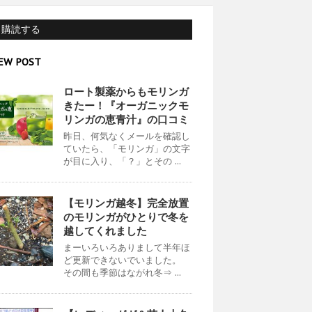
購読する
EW POST
ロート製薬からもモリンガ
きたー！『オーガニックモ
リンガの恵青汁』の口コミ
昨日、何気なくメールを確認し
ていたら、「モリンガ」の文字
が目に入り、「？」とその ...
【モリンガ越冬】完全放置
のモリンガがひとりで冬を
越してくれました
まーいろいろありまして半年ほ
ど更新できないでいました。
その間も季節はながれ冬⇒ ...