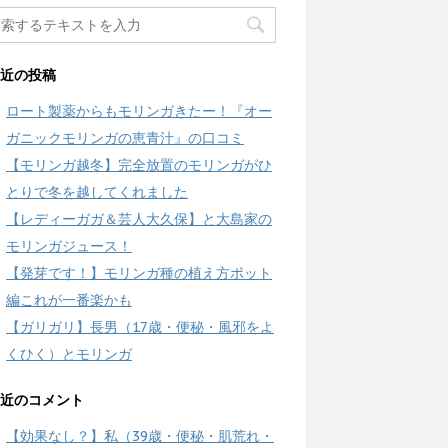
近の投稿
ロート製薬からもモリンガきたー！『オー
ガニックモリンガの恵青汁』の口コミ
【モリンガ越冬】完全放置のモリンガがひ
とりで冬を越してくれました
【レディーガガ＆芸人大久保】と大島家の
モリンガジュース！
【発芽です！】モリンガ種の植え方ポット
編これが一番楽かも
【ガリガリ】長男（17歳・便秘・風邪をよ
くひく）とモリンガ
近のコメント
【効果なし？】私（39歳・便秘・肌荒れ・