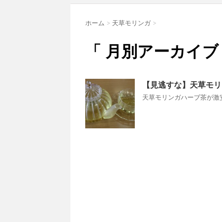
ホーム
>
天草モリンガ
>
「 月別アーカイブ：
【見逃すな】天草モリ
天草モリンガハーブ茶が激安