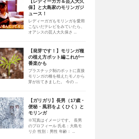
【レディーガガ＆芸人大久
保】と大島家のモリンガジ
ュース！
レディーガガもモリンガを愛用
こないだテレビをみていたら、
オアシスの芸人大久保さ ...
【発芽です！】モリンガ種
の植え方ポット編これが一
番楽かも
プラスチック制のポットに直接
モリンガの種を植えたモノから
芽が出てきました。 今の ...
【ガリガリ】長男（17歳・
便秘・風邪をよくひく）と
モリンガ
※写真はイメージです。 長男
のプロフィール 氏名：大島モ
リ介 性別：男性 年齢： ...