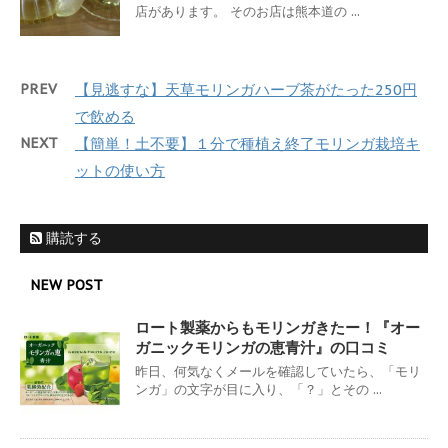
店があります。 そのお店は熊本道の ...
PREV
【見逃すな】天草モリンガハーブ茶がたった250円
で飲める
NEXT
【簡単！土不要】１分で種植え終了モリンガ栽培キ
ットの使い方
購読する
NEW POST
ロート製薬からもモリンガきたー！『オー
ガニックモリンガの恵青汁』の口コミ
昨日、何気なくメールを確認していたら、「モリ
ンガ」の文字が目に入り、「？」とその ...