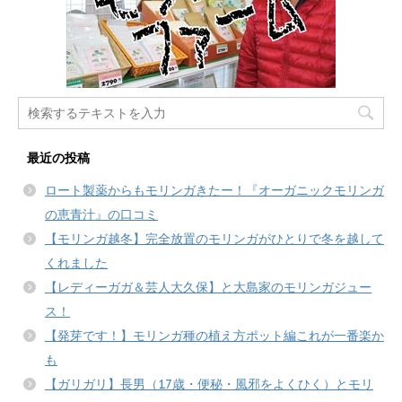
最近の投稿
ロート製薬からもモリンガきたー！『オーガニックモリンガ
の恵青汁』の口コミ
【モリンガ越冬】完全放置のモリンガがひとりで冬を越して
くれました
【レディーガガ＆芸人大久保】と大島家のモリンガジュー
ス！
【発芽です！】モリンガ種の植え方ポット編これが一番楽か
も
【ガリガリ】長男（17歳・便秘・風邪をよくひく）とモリ