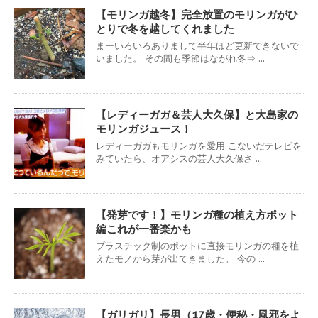
【モリンガ越冬】完全放置のモリンガがひ
とりで冬を越してくれました
まーいろいろありまして半年ほど更新できないで
いました。 その間も季節はながれ冬⇒ ...
【レディーガガ＆芸人大久保】と大島家の
モリンガジュース！
レディーガガもモリンガを愛用 こないだテレビを
みていたら、オアシスの芸人大久保さ ...
【発芽です！】モリンガ種の植え方ポット
編これが一番楽かも
プラスチック制のポットに直接モリンガの種を植
えたモノから芽が出てきました。 今の ...
【ガリガリ】長男（17歳・便秘・風邪をよ