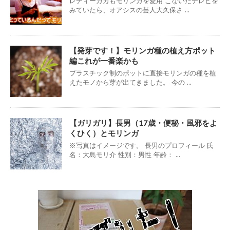
レディーガガもモリンガを愛用 こないだテレビを
みていたら、オアシスの芸人大久保さ ...
【発芽です！】モリンガ種の植え方ポット
編これが一番楽かも
プラスチック制のポットに直接モリンガの種を植
えたモノから芽が出てきました。 今の ...
【ガリガリ】長男（17歳・便秘・風邪をよ
くひく）とモリンガ
※写真はイメージです。 長男のプロフィール 氏
名：大島モリ介 性別：男性 年齢： ...