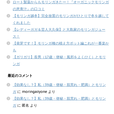
ロート製薬からもモリンガきたー！『オーガニックモリンガ
の恵青汁』の口コミ
【モリンガ越冬】完全放置のモリンガがひとりで冬を越して
くれました
【レディーガガ＆芸人大久保】と大島家のモリンガジュー
ス！
【発芽です！】モリンガ種の植え方ポット編これが一番楽か
も
【ガリガリ】長男（17歳・便秘・風邪をよくひく）とモリ
ンガ
最近のコメント
【効果なし？】私（39歳・便秘・肌荒れ・肥満）とモリン
ガ
に
moringaiiyone
より
【効果なし？】私（39歳・便秘・肌荒れ・肥満）とモリン
ガ
に
匿名
より