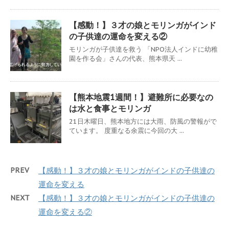
【感動！】３才の娘とモリンガがインド
の子供達の運命を変える②
モリンガが子供達を救う 「NPO法人インドに幼稚
園を作る会」さんの代表、熊本県天 ...
【熊本地震1週間！】避難所に必要なの
は水と食事とモリンガ
21日木曜日、熊本地方には大雨、防風の警報がで
ています。 度重なる余震に今回の大 ...
PREV
【感動！】３才の娘とモリンガがインドの子供達の
運命を変える
NEXT
【感動！】３才の娘とモリンガがインドの子供達の
運命を変える②