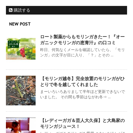
購読する
NEW POST
ロート製薬からもモリンガきたー！『オー
ガニックモリンガの恵青汁』の口コミ
昨日、何気なくメールを確認していたら、「モリ
ンガ」の文字が目に入り、「？」とその ...
【モリンガ越冬】完全放置のモリンガがひ
とりで冬を越してくれました
まーいろいろありまして半年ほど更新できないで
いました。 その間も季節はながれ冬⇒ ...
【レディーガガ＆芸人大久保】と大島家の
モリンガジュース！