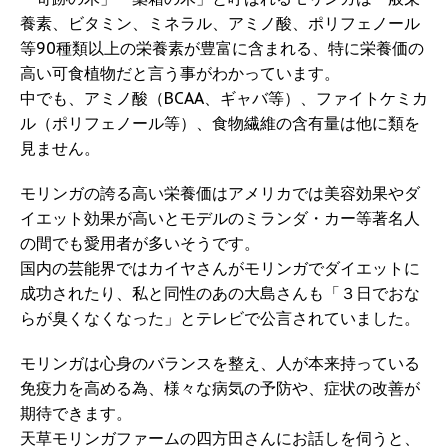
養素、ビタミン、ミネラル、アミノ酸、ポリフェノール
等90種類以上の栄養素が豊富に含まれる、特に栄養価の
高い可食植物だと言う事がわかっています。
中でも、アミノ酸（BCAA、ギャバ等）、ファイトケミカ
ル（ポリフェノール等）、食物繊維の含有量は他に類を
見ません。
モリンガの誇る高い栄養価はアメリカでは美容効果やダ
イエット効果が高いとモデルのミランダ・カー等著名人
の間でも愛用者が多いそうです。
国内の芸能界ではカイヤさんがモリンガでダイエットに
成功されたり、私と同性のあの大島さんも「３日でおな
らが臭くなくなった」とテレビで公言されていました。
モリンガは心身のバランスを整え、人が本来持っている
免疫力を高める為、様々な病気の予防や、症状の改善が
期待できます。
天草モリンガファームの四方田さんにお話しを伺うと、