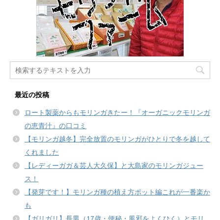
最近の投稿
ロート製薬からもモリンガきたー！『オーガニックモリンガ
の恵青汁』の口コミ
【モリンガ越冬】完全放置のモリンガがひとりで冬を越して
くれました
【レディーガガ＆芸人大久保】と大島家のモリンガジュー
ス！
【発芽です！】モリンガ種の植え方ポット編これが一番楽か
も
【ガリガリ】長男（17歳・便秘・風邪をよくひく）とモリ