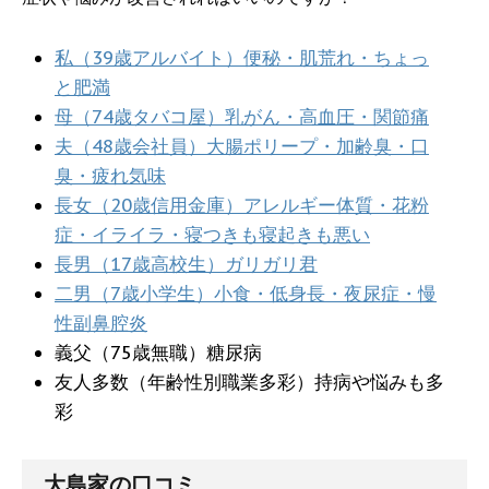
私（39歳アルバイト）便秘・肌荒れ・ちょっ
と肥満
母（74歳タバコ屋）乳がん・高血圧・関節痛
夫（48歳会社員）大腸ポリープ・加齢臭・口
臭・疲れ気味
長女（20歳信用金庫）アレルギー体質・花粉
症・イライラ・寝つきも寝起きも悪い
長男（17歳高校生）ガリガリ君
二男（7歳小学生）小食・低身長・夜尿症・慢
性副鼻腔炎
義父（75歳無職）糖尿病
友人多数（年齢性別職業多彩）持病や悩みも多
彩
大島家の口コミ